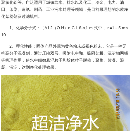
聚氯化铝
等。广泛适用于城镇给水、排水以及化工、冶金、电力、油
田、印染、造纸、制药、工业污水处理等领域，是目前最理想的水质净
化絮凝剂及过滤填料。
1、化学分子式：〔A L2（O H）n C L 6-n〕m 式中， n=1～5 m≤
10
2、理化性能：固体产品外观为黄色粉末或褐色粉末，它是一种无
机高分子混凝剂，通过压缩双层、吸附电中和、吸附架桥、沉淀物网捕
等机理作用，使水中细微悬浮粒子和胶体粒子脱稳，聚集、絮凝、混
凝、沉淀，达到净化处理效果。