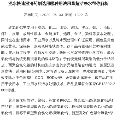
泥水快速澄清药剂选用哪种用法用量超洁净水帮你解析
发布时间：
2020-06-03
浏览
1322 次
聚氯化铝主要用于冶炼、化工、印染、造纸、洗煤、钢厂、油田、
炼油、皮革、放射性废水、金属加工、选煤、食品、染料等废水处理，
同时也在生活用水、工业用水以及纯水预处理中广泛应用。颜色呈黄色
或淡黄色、深褐色、深灰色树脂状固体。该产品有较强的架桥吸附性
能，在水解过程中，伴随发生凝聚，吸附和沉淀等物理化学过程。聚合
氯化铝与传统无机混凝剂的根本区别在于传统无机混凝剂为低分子结晶
盐，而聚合氯化铝的结构由形态多变的多元羧基络合物组成，絮凝沉淀
速度快，适用PH值范围宽，对管道设备无腐蚀性，净水效果明显，能有
效支除水中色质SS、COD、BOD及砷、汞等重金属离子，该产品广泛
用于饮用水、工业用水和污水处理领域。产品质量符合国家GB15892-2
003标准。
聚合氯化铝简称：聚铝，英文名称PAC。聚合氯化铝/聚氯化铝系列
产品有：滚筒干燥型聚合氯化铝/聚氯化铝
，板框过滤型聚合氯化铝
/聚
氯化铝
，喷雾干燥型聚合氯化铝
/聚氯化铝
，新型高效白色聚合氯化铝
/