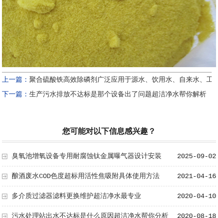
上一篇：
聚合硫酸铁高效除磷剂广泛应用于源水、饮用水、自来水、工
下一篇：
生产污水排放不达标是那个设备出了问题超洁净水帮你解析
您可能对以下信息感兴趣？
臭氧池增氧设备专用耐腐蚀钛金属曝气器设计安装
2025-09-02
酿酒废水COD色度超标用活性焦吸附具体使用方法
2021-04-16
多介质过滤器滤料更换维护超洁净水最专业
2020-04-10
污水处理站出水不达标是什么原因超洁净水帮你分析
2020-08-18