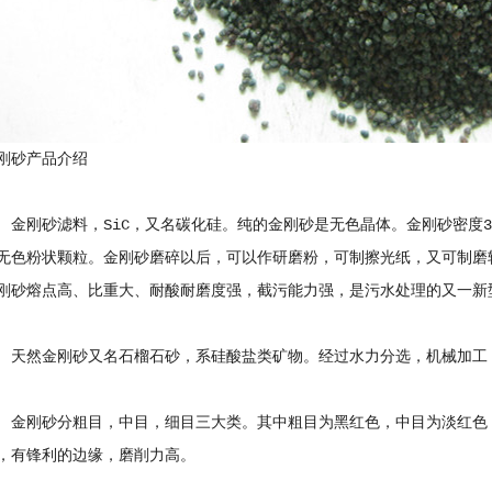
刚砂产品介绍
滤料，SiC，又名碳化硅。纯的金刚砂是无色晶体。金刚砂密度3.06
无色粉状颗粒。金刚砂磨碎以后，可以作研磨粉，可制擦光纸，又可制磨
刚砂熔点高、比重大、耐酸耐磨度强，截污能力强，是污水处理的又一新
刚砂又名石榴石砂，系硅酸盐类矿物。经过水力分选，机械加工，
分粗目，中目，细目三大类。其中粗目为黑红色，中目为淡红色，细
，有锋利的边缘，磨削力高。