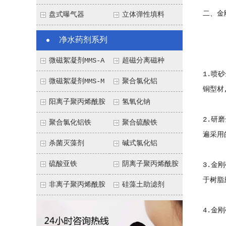
二、金
盘式曝气器
立体弹性填料
净水药剂系列
金刚
微磁絮凝剂MMS-A
超磁分离磁种
1.喷
微磁絮凝剂MMS-M
聚合氯化铝
铜型材
阳离子聚丙烯酰胺
氢氧化钠
2.研
聚合氯化铝铁
聚合硫酸铁
遍采用
杀菌灭藻剂
碱式氯化铝
硫酸亚铁
阴离子聚丙烯酰胺
3.金
于树脂
非离子聚丙烯酰胺
硅藻土助滤剂
4.金