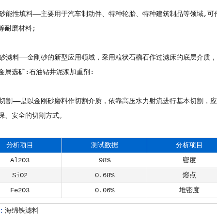
刚砂能性填料——主要用于汽车制动件、特种轮胎、特种建筑制品等领域,可
等耐磨材料;
刚砂滤料——金刚砂的新型应用领域，采用粒状石榴石作过滤床的底层介质
金属选矿:石油钻井泥浆加重剂:
刀切割——是以金刚砂磨料作切割介质，依靠高压水力射流进行基本切割，
保、安全的切割方式。
分析项目
测试数据
分析项目
Al2O3
98%
密度
SiO2
0.68%
熔点
Fe2O3
0.06%
堆密度
：
海绵铁滤料