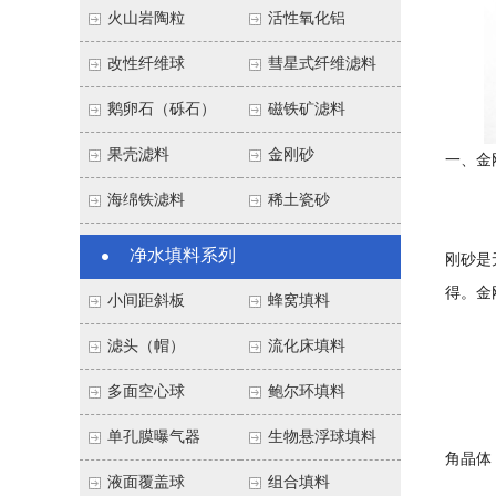
火山岩陶粒
活性氧化铝
改性纤维球
彗星式纤维滤料
鹅卵石（砾石）
磁铁矿滤料
果壳滤料
金刚砂
一、金
海绵铁滤料
稀土瓷砂
金刚砂
净水填料系列
刚砂是
得。金
小间距斜板
蜂窝填料
滤头（帽）
流化床填料
天然金
多面空心球
鲍尔环填料
金刚砂
单孔膜曝气器
生物悬浮球填料
角晶体
液面覆盖球
组合填料