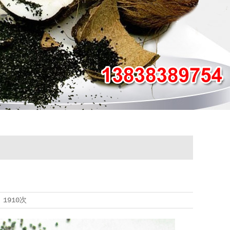
览
1910次