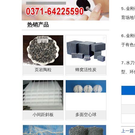
5.金
育场地
热销产品
6.金
于有色
7.水
页岩陶粒
蜂窝活性炭
型、环
小间距斜板
多面空心球
上一篇