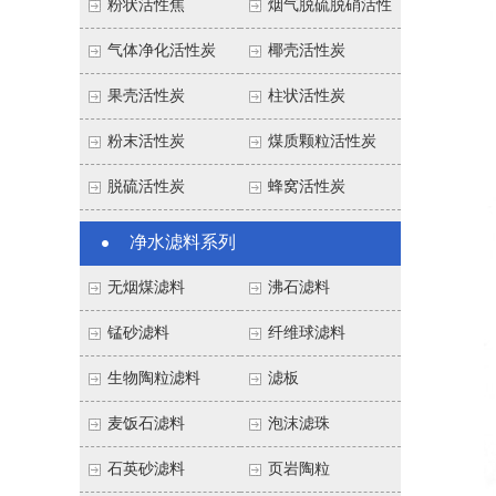
粉状活性焦
烟气脱硫脱硝活性
焦
气体净化活性炭
椰壳活性炭
果壳活性炭
柱状活性炭
粉末活性炭
煤质颗粒活性炭
脱硫活性炭
蜂窝活性炭
净水滤料系列
无烟煤滤料
沸石滤料
锰砂滤料
纤维球滤料
生物陶粒滤料
滤板
麦饭石滤料
泡沫滤珠
石英砂滤料
页岩陶粒