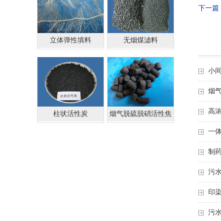
下一篇
立体弹性填料
无烟煤滤料
小
烟
高
柱状活性炭
烟气脱硫脱硝活性焦
一
制
污
印
污