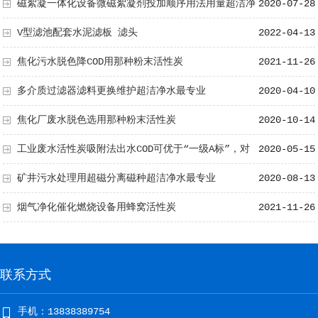
磁絮凝一体化设备微磁絮凝剂投加顺序用法用量超洁净
2020-07-28
水解说
V型滤池配套水泥滤板 滤头
2022-04-13
焦化污水脱色降COD用那种粉末活性炭
2021-11-26
多介质过滤器滤料更换维护超洁净水最专业
2020-04-10
焦化厂废水脱色选用那种粉末活性炭
2020-10-14
工业废水活性炭吸附法出水COD可优于“一级A标”，对
2020-05-15
色度及臭味的去除效果明显
矿井污水处理用超磁分离磁种超洁净水最专业
2020-08-13
烟气净化催化燃烧设备用蜂窝活性炭
2021-11-26
联系方式
手机：13838389754