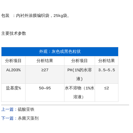
包装 ：内衬外涂膜编织袋，25kg袋。
主要技术参数
外观：灰色或黑色粒状
分析项目
分析结果
分析项目
分析结果
AL2O3%
≥27
PH(1%的水溶
3.5—5.5
液)
盐基度%
50—95
水不溶物（1%水
≤2
溶液）
上一篇：
硫酸亚铁
下一篇：
杀菌灭藻剂