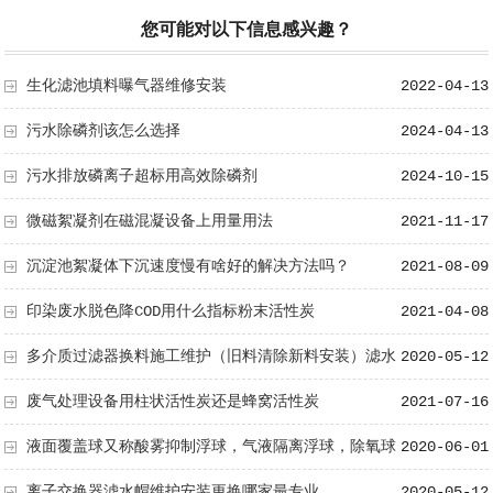
您可能对以下信息感兴趣？
生化滤池填料曝气器维修安装
2022-04-13
污水除磷剂该怎么选择
2024-04-13
污水排放磷离子超标用高效除磷剂
2024-10-15
微磁絮凝剂在磁混凝设备上用量用法
2021-11-17
沉淀池絮凝体下沉速度慢有啥好的解决方法吗？
2021-08-09
印染废水脱色降COD用什么指标粉末活性炭
2021-04-08
多介质过滤器换料施工维护（旧料清除新料安装）滤水
2020-05-12
帽更换超洁净水帮你解决
废气处理设备用柱状活性炭还是蜂窝活性炭
2021-07-16
液面覆盖球又称酸雾抑制浮球，气液隔离浮球，除氧球
2020-06-01
常在酸洗、储液、电镀槽中使用
离子交换器滤水帽维护安装更换哪家最专业
2020-05-12